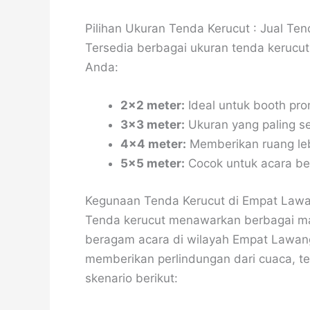
Pilihan Ukuran Tenda Kerucut : Jual Te
Tersedia berbagai ukuran tenda kerucu
Anda:
2×2 meter:
Ideal untuk booth prom
3×3 meter:
Ukuran yang paling s
4×4 meter:
Memberikan ruang leb
5×5 meter:
Cocok untuk acara be
Kegunaan Tenda Kerucut di Empat Law
Tenda kerucut menawarkan berbagai man
beragam acara di wilayah Empat Lawan
memberikan perlindungan dari cuaca, t
skenario berikut: