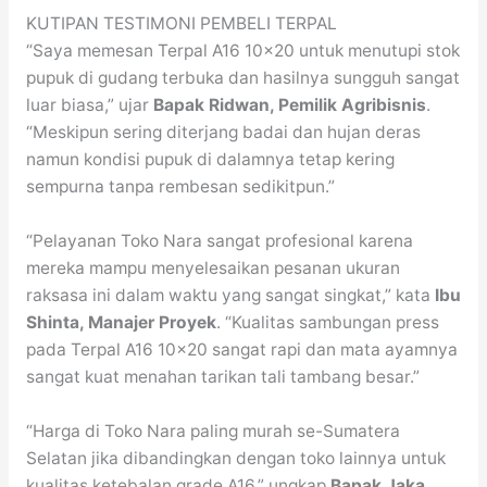
KUTIPAN TESTIMONI PEMBELI TERPAL
“Saya memesan Terpal A16 10×20 untuk menutupi stok
pupuk di gudang terbuka dan hasilnya sungguh sangat
luar biasa,” ujar
Bapak Ridwan, Pemilik Agribisnis
.
“Meskipun sering diterjang badai dan hujan deras
namun kondisi pupuk di dalamnya tetap kering
sempurna tanpa rembesan sedikitpun.”
“Pelayanan Toko Nara sangat profesional karena
mereka mampu menyelesaikan pesanan ukuran
raksasa ini dalam waktu yang sangat singkat,” kata
Ibu
Shinta, Manajer Proyek
. “Kualitas sambungan press
pada Terpal A16 10×20 sangat rapi dan mata ayamnya
sangat kuat menahan tarikan tali tambang besar.”
“Harga di Toko Nara paling murah se-Sumatera
Selatan jika dibandingkan dengan toko lainnya untuk
kualitas ketebalan grade A16,” ungkap
Bapak Jaka,