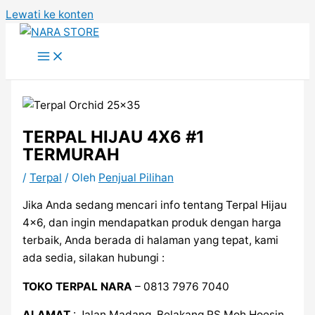
Lewati ke konten
TERPAL HIJAU 4X6 #1
TERMURAH
/
Terpal
/ Oleh
Penjual Pilihan
Jika Anda sedang mencari info tentang Terpal Hijau
4×6, dan ingin mendapatkan produk dengan harga
terbaik, Anda berada di halaman yang tepat, kami
ada sedia, silakan hubungi :
TOKO TERPAL NARA
– 0813 7976 7040
ALAMAT
: Jalan Madang, Belakang RS Moh Hoesin,