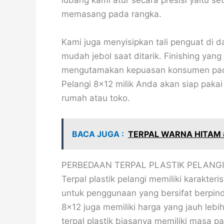
lubang kami atur secara presisi yaitu 
memasang pada rangka.
Kami juga menyisipkan tali penguat di da
mudah jebol saat ditarik. Finishing yan
mengutamakan kepuasan konsumen pada s
Pelangi 8×12 milik Anda akan siap pakai
rumah atau toko.
BACA JUGA :
TERPAL WARNA HITAM
PERBEDAAN TERPAL PLASTIK PELANGI
Terpal plastik pelangi memiliki karakteri
untuk penggunaan yang bersifat berpind
8×12 juga memiliki harga yang jauh leb
terpal plastik biasanya memiliki masa pak