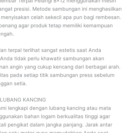
 lembar Terpal Pelangi 8×12 menggunakan mesin
angat presisi. Metode sambungan ini menghasilkan
k menyisakan celah sekecil apa pun bagi rembesan.
 benang agar produk tetap memiliki kemampuan
engah.
n terpal terlihat sangat estetis saat Anda
. Anda tidak perlu khawatir sambungan akan
nan angin yang cukup kencang dari berbagai arah.
itas pada setiap titik sambungan press sebelum
ggan setia.
 LUBANG KANCING
kami lengkapi dengan lubang kancing atau mata
nggunakan bahan logam berkualitas tinggi agar
ali pengikat dalam jangka panjang. Jarak antar