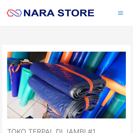
Lewati
ke
konten
TOKO TERPAL DI JAMBI #1