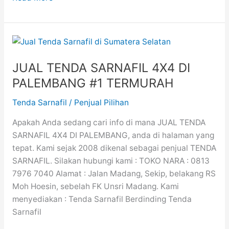
JUAL
TENDA
JUAL TENDA SARNAFIL 4X4 DI
SARNAFIL
4X4
PALEMBANG #1 TERMURAH
DI
Tenda Sarnafil
/
Penjual Pilihan
PALEMBANG
#1
Apakah Anda sedang cari info di mana JUAL TENDA
TERMURAH
SARNAFIL 4X4 DI PALEMBANG, anda di halaman yang
tepat. Kami sejak 2008 dikenal sebagai penjual TENDA
SARNAFIL. Silakan hubungi kami : TOKO NARA : 0813
7976 7040 Alamat : Jalan Madang, Sekip, belakang RS
Moh Hoesin, sebelah FK Unsri Madang. Kami
menyediakan : Tenda Sarnafil Berdinding Tenda
Sarnafil