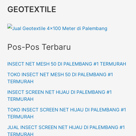
GEOTEXTILE
Pos-Pos Terbaru
INSECT NET MESH 50 DI PALEMBANG #1 TERMURAH
TOKO INSECT NET MESH 50 DI PALEMBANG #1
TERMURAH
INSECT SCREEN NET HIJAU DI PALEMBANG #1
TERMURAH
TOKO INSECT SCREEN NET HIJAU DI PALEMBANG #1
TERMURAH
JUAL INSECT SCREEN NET HIJAU DI PALEMBANG #1
TERMURAH