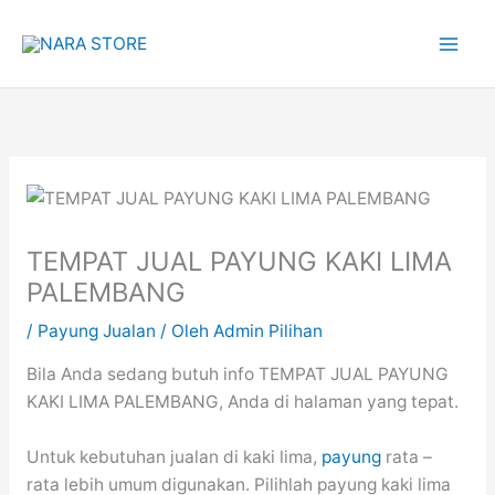
Lewati
ke
konten
TEMPAT JUAL PAYUNG KAKI LIMA
PALEMBANG
/
Payung Jualan
/ Oleh
Admin Pilihan
Bila Anda sedang butuh info TEMPAT JUAL PAYUNG
KAKI LIMA PALEMBANG, Anda di halaman yang tepat.
Untuk kebutuhan jualan di kaki lima,
payung
rata –
rata lebih umum digunakan. Pilihlah payung kaki lima