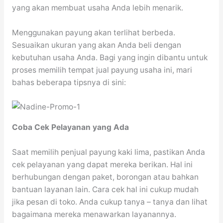
yang akan membuat usaha Anda lebih menarik.
Menggunakan payung akan terlihat berbeda.
Sesuaikan ukuran yang akan Anda beli dengan
kebutuhan usaha Anda. Bagi yang ingin dibantu untuk
proses memilih tempat jual payung usaha ini, mari
bahas beberapa tipsnya di sini:
Coba Cek Pelayanan yang Ada
Saat memilih penjual payung kaki lima, pastikan Anda
cek pelayanan yang dapat mereka berikan. Hal ini
berhubungan dengan paket, borongan atau bahkan
bantuan layanan lain. Cara cek hal ini cukup mudah
jika pesan di toko. Anda cukup tanya – tanya dan lihat
bagaimana mereka menawarkan layanannya.