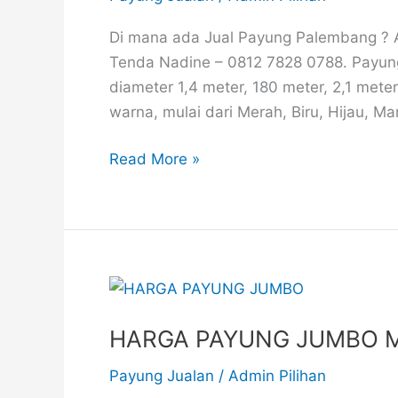
OBRAL,
BISA
Di mana ada Jual Payung Palembang ? 
COD..!
Tenda Nadine – 0812 7828 0788. Payung
diameter 1,4 meter, 180 meter, 2,1 mete
warna, mulai dari Merah, Biru, Hijau, 
Read More »
HARGA
PAYUNG
HARGA PAYUNG JUMBO 
JUMBO
MUTU
Payung Jualan
/
Admin Pilihan
NOMOR