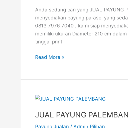
UNTUK
Anda sedang cari yang JUAL PAYUNG P
PEMASARAN
menyediakan payung parasol yang sed
0813 7976 7040 , kami siap menyediaka
memiliki ukuran Diameter 210 cm dalam 
tinggal print
Read More »
JUAL
PAYUNG
JUAL PAYUNG PALEMBANG
PALEMBANG
HARGA
Payung Jualan
/
Admin Pilihan