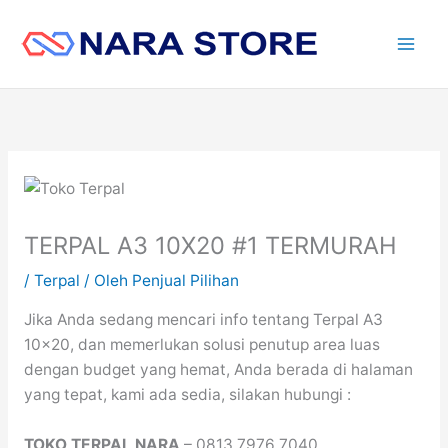
Lewati
ke
konten
TERPAL A3 10X20 #1 TERMURAH
/
Terpal
/ Oleh
Penjual Pilihan
Jika Anda sedang mencari info tentang Terpal A3
10×20, dan memerlukan solusi penutup area luas
dengan budget yang hemat, Anda berada di halaman
yang tepat, kami ada sedia, silakan hubungi :
TOKO TERPAL NARA
– 0813 7976 7040