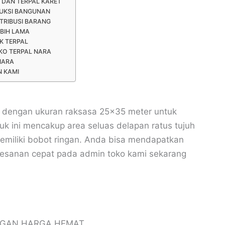
 DAN TERPAL KARET
RUKSI BANGUNAN
TRIBUSI BARANG
EBIH LAMA
K TERPAL
KO TERPAL NARA
NARA
N KAMI
A3 dengan ukuran raksasa 25×35 meter untuk
uk ini mencakup area seluas delapan ratus tujuh
emiliki bobot ringan. Anda bisa mendapatkan
pemesanan cepat pada admin toko kami sekarang
NGAN HARGA HEMAT