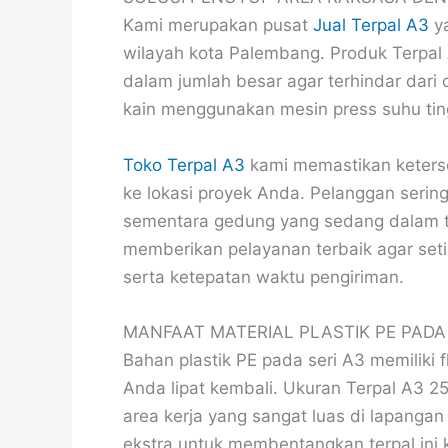
Kami merupakan pusat
Jual Terpal A3
ya
wilayah kota Palembang. Produk Terpal
dalam jumlah besar agar terhindar dar
kain menggunakan mesin press suhu tingg
Toko Terpal A3
kami memastikan keterse
ke lokasi proyek Anda. Pelanggan seri
sementara gedung yang sedang dalam t
memberikan pelayanan terbaik agar set
serta ketepatan waktu pengiriman.
MANFAAT MATERIAL PLASTIK PE PAD
Bahan plastik PE pada seri A3 memiliki f
Anda lipat kembali. Ukuran Terpal A3 2
area kerja yang sangat luas di lapanga
ekstra untuk membentangkan terpal ini k